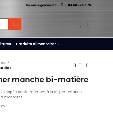
04 68 72 57 76
Un renseignement ?
0
E
itures
Produits alimentaires
Fusil
matière
cher manche bi-matière
veloppée conformément à la règlementation
 alimentaires.
 cm