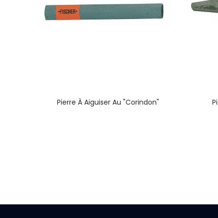
Face
Pierre À Aiguiser Au "Corindon"
P