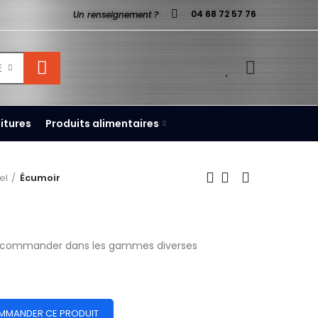
04 68 72 57 76
Un renseignement ?
0
E
itures
Produits alimentaires
el
Écumoir
a commander dans les gammes diverses
MMANDER CE PRODUIT