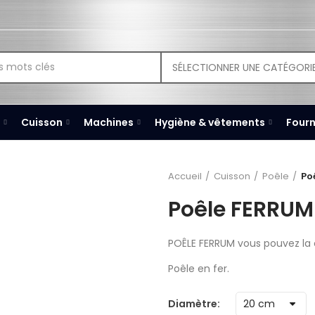
SÉLECTIONNER UNE CATÉGORI
Cuisson
Machines
Hygiène & vêtements
Fourn
Accueil
Cuisson
Poêle
Po
Poêle FERRUM
POÊLE FERRUM vous pouvez l
Poêle en fer.
Diamètre