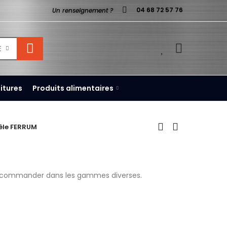
04 68 72 57 76
Un renseignement ?
0
E
itures
Produits alimentaires
êle FERRUM
a commander dans les gammes diverses.